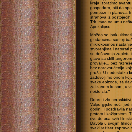
kraja ispratimo avant
gospodara, niti da sp
pompeznih planova. Ima
strahova iz postojećih
Trir imao na umu nešt
Apokalipsu.
Možda se ipak ultimati
gledaocima sastoji baš
mikrokosmos nastanjen
stvorenjima i naterati
se dešavanja zapletu i 
glavu sa cliffhangero
provalije... bez razre
bez naravoučenija koje
pruža. U nedostatku k
zadovoljimo onom koju 
svake epizode, sa đav
zalizanom kosom, u ve
nešto zla.''
Dobro i zlo neraskidiv
Valpurgijske noći, jed
godini, i pozdravlja n
prstom i kažiprstom. T
sve do oca svih filmski
Đavola u svojim filmov
svaki režiser zapravo