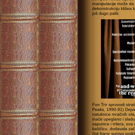
manipulacije može d
dekonstrukciju klišea k
još dugo paliti.
Fon Trir sprovodi strat
Peaks, 1990-91) Dejvi
natuknice mračnih sila
inače upeglano i sladu
sapunice i trilera, ova
kašičicu, dodavala zači
čist horor surovo podri