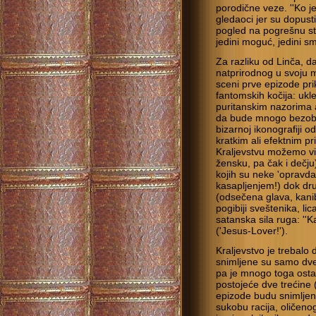
porodične veze. ''Ko je
gledaoci jer su dopust
pogled na pogrešnu str
jedini moguć, jedini sm
Za razliku od Linča, d
natprirodnog u svoju 
sceni prve epizode pri
fantomskih kočija: uk
puritanskim nazorima a
da bude mnogo bezobraz
bizarnoj ikonografiji o
kratkim ali efektnim p
Kraljevstvu možemo vid
žensku, pa čak i dečju
kojih su neke 'opravda
kasapljenjem!) dok dr
(odsečena glava, kanib
pogibiji sveštenika, li
satanska sila ruga: ''
('Jesus-Lover!').
Kraljevstvo je trebalo 
snimljene su samo dve
pa je mnogo toga osta
postojeće dve trećine 
epizode budu snimljen
sukobu racija, oličenog