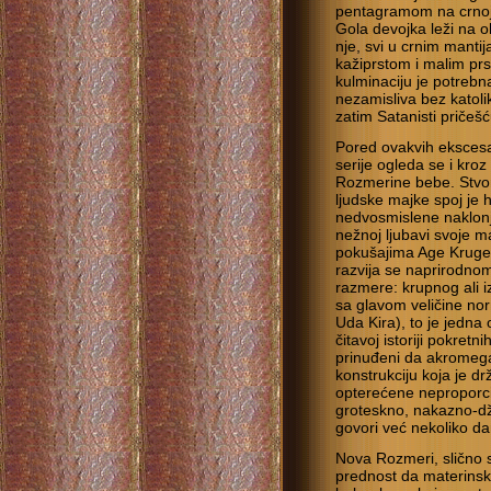
pentagramom na crnoj p
Gola devojka leži na o
nje, svi u crnim manti
kažiprstom i malim pr
kulminaciju je potrebn
nezamisliva bez katol
zatim Satanisti pričešć
Pored ovakvih ekscesa
serije ogleda se i kro
Rozmerine bebe. Stvor
ljudske majke spoj je
nedvosmislene naklonj
nežnoj ljubavi svoje m
pokušajima Age Krugera
razvija se naprirodno
razmere: krupnog ali i
sa glavom veličine n
Uda Kira), to je jedna
čitavoj istoriji pokretn
prinuđeni da akromeg
konstrukciju koja je d
opterećene neproporc
groteskno, nakazno-d
govori već nekoliko d
Nova Rozmeri, slično s
prednost da materinsk