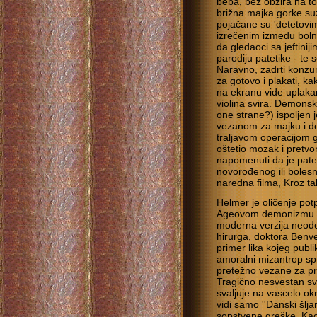
beba, bez obzira na to
brižna majka gorke su
pojačane su 'detetovim'
izrečenim između bolni
da gledaoci sa jeftinij
parodiju patetike - te 
Naravno, zadrti konzu
za gotovo i plakati, k
na ekranu vide uplak
violina svira. Demons
one strane?) ispoljen
vezanom za majku i de
traljavom operacijom g
oštetio mozak i pretvor
napomenuti da je pate
novorođenog ili boles
naredna filma, Kroz tal
Helmer je oličenje po
Ageovom demonizmu sto
moderna verzija neod
hirurga, doktora Benv
primer lika kojeg publi
amoralni mizantrop sp
pretežno vezane za prik
Tragično nesvestan svo
svaljuje na vascelo o
vidi samo ''Danski šlja
sopstvene greške. Kao 