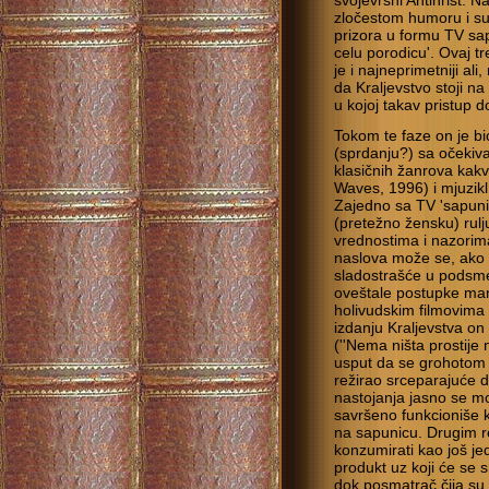
svojevrsni Antihrist. 
zločestom humoru i sub
prizora u formu TV sa
celu porodicu'. Ovaj tr
je i najneprimetniji al
da Kraljevstvo stoji n
u kojoj takav pristup d
Tokom te faze on je b
(sprdanju?) sa očekiva
klasičnih žanrova kak
Waves, 1996) i mjuzikl
Zajedno sa TV 'sapunic
(pretežno žensku) rul
vrednostima i nazorim
naslova može se, ako s
sladostrašće u podsme
oveštale postupke man
holivudskim filmovima
izdanju Kraljevstva on 
(''Nema ništa prostije 
usput da se grohotom
režirao srceparajuće d
nastojanja jasno se mo
savršeno funkcioniše k
na sapunicu. Drugim re
konzumirati kao još je
produkt uz koji će se s
dok posmatrač čija su