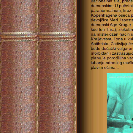
iracionalnih sila, pred
demonskim. U početni
paranormalnom, kroz lik
Kopenhagena oseća pr
devojčice Meri. Isposta
demonski Age Kruger (
kod fon Trira), zlokob
na misteriozan način u
Kraljevstva, i ona u ku
Antihrista. Zadivljuju
bude dečački-vulgaran
morbidan i zastrašujuć
planu je porodiljina v
lubanja odraslog mušk
plavim očima...