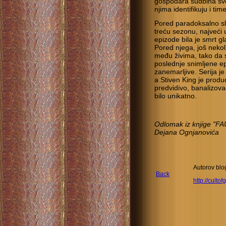
gospodara sudbina svoj
njima identifikuju i time
Pored paradoksalno s
treću sezonu, najveći 
epizode bila je smrt 
Pored njega, još nekol
među živima, tako da 
poslednje snimljene ep
zanemarljive. Serija je
a Stiven King je produc
predvidivo, banalizovao
bilo unikatno.
Odlomak iz knjige "
Dejana Ognjanovića
Autorov blo
Back
http://culto