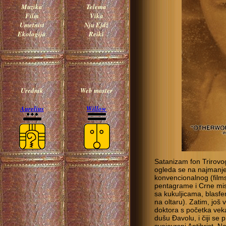
Muzika
Telema
Film
Vika
Umetnist
Nju Ejdž
Ekologija
Reiki
Urednik
Web master
Aurelius
Willow
Satanizam fon Trirovog
ogleda se na najmanje t
konvencionalnog (film
pentagrame i Crne mis
sa kukuljicama, blasfe
na oltaru). Zatim, još 
doktora s početka veka
dušu Đavolu, i čiji se