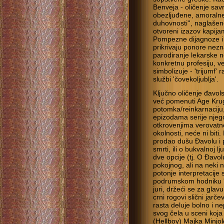
Benveja - oličenje sav
obezljuđene, amoralne 
duhovnosti'', naglašen
otvoreni izazov kapijam
Pompezne dijagnoze i 
prikrivaju ponore nezna
parodiranje lekarske 
konkretnu profesiju, 
simbolizuje - 'trijumf
službi 'čovekoljublja'.
Ključno oličenje đavol
već pomenuti Age Krug
potomka/reinkarnaciju,
epizodama serije njegov
otkrovenjima verovatno
okolnosti, neće ni biti.
prodao dušu Đavolu i p
smrti, ili o bukvalnoj l
dve opcije (tj. O Đavol
pokojnog, ali na neki 
potonje interpretacije
podrumskom hodniku '
juri, držeći se za glavu
crni rogovi slični jarč
rasta deluje bolno i ne
svog čela u sceni koja 
(Hellboy) Majka Minjol