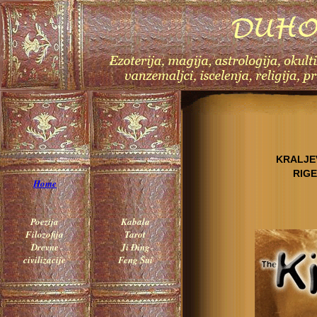
KRALJE
RIGE
Home
Poezija
Kabala
Filozofija
Tarot
Drevne
Ji Đing
civilizacije
Feng Šui