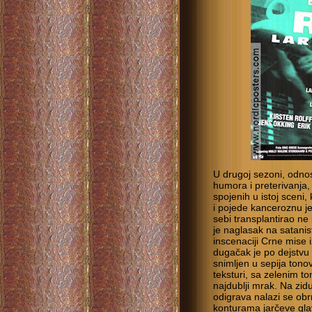
U drugoj sezoni, odno
humora i preterivanja,
spojenih u istoj sceni,
i pojede kanceroznu je
sebi transplantirao ne b
je naglasak na satanis
inscenaciji Crne mise i
dugačak je po dejstvu
snimljen u sepija tono
teksturi, sa zelenim t
najdublji mrak. Na zid
odigrava nalazi se ob
konturama jarčeve glav